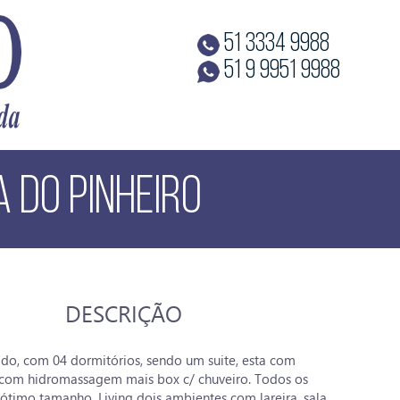
51 3334 9988
51 9 9951 9988
 DO PINHEIRO
DESCRIÇÃO
ado, com 04 dormitórios, sendo um suite, esta com
com hidromassagem mais box c/ chuveiro. Todos os
ótimo tamanho. Living dois ambientes com lareira, sala