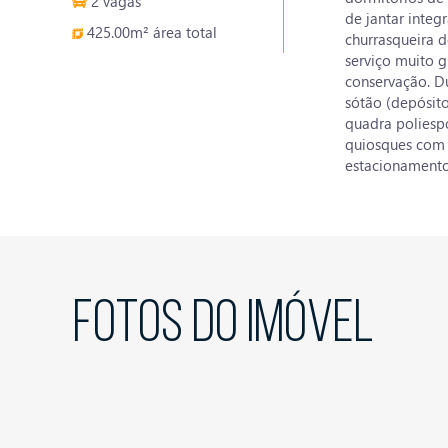
2 vagas
de jantar integ
425.00m² área total
churrasqueira 
serviço muito 
conservação. D
sótão (depósit
quadra poliesp
quiosques com 
estacionamento 
FOTOS DO IMÓVEL