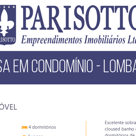
SA EM CONDOMÍNIO - LOMBA
MÓVEL
Excelente sobr
4 dormitórios
cloused banho 
dormitórios de 